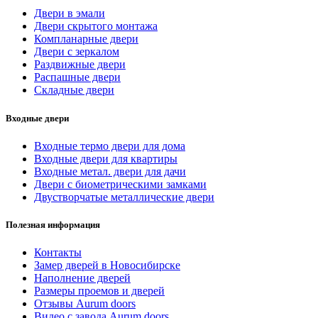
Двери в эмали
Двери скрытого монтажа
Компланарные двери
Двери с зеркалом
Раздвижные двери
Распашные двери
Складные двери
Входные двери
Входные термо двери для дома
Входные двери для квартиры
Входные метал. двери для дачи
Двери с биометрическими замками
Двустворчатые металлические двери
Полезная информация
Контакты
Замер дверей в Новосибирске
Наполнение дверей
Размеры проемов и дверей
Отзывы Aurum doors
Видео с завода Aurum doors