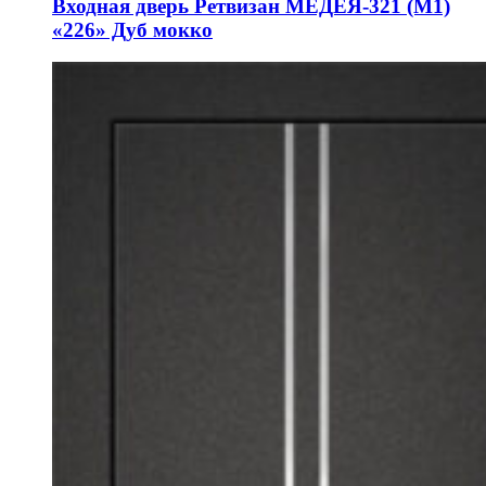
Входная дверь Ретвизан МЕДЕЯ-321 (М1)
«226» Дуб мокко