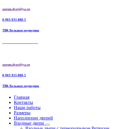
Перейти
aurum.dveri@ya.ru
к
содержимому
8-903-933-888-5
ТВК Большая медведица
AURUM DOORS
Aurum doors межкомнатные двери | Ретвизан входные двери
aurum.dveri@ya.ru
8-903-933-888-5
ТВК Большая медведица
Главная
Контакты
Наши работы
Размеры
Наполнение дверей
Входные двери
Входные двери с терморазрывом Ретвизан