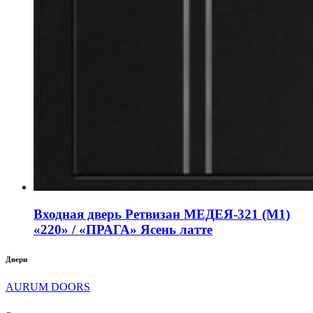
Входная дверь Ретвизан МЕДЕЯ-321 (М1)
«220» / «ПРАГА» Ясень латте
Двери
AURUM DOORS