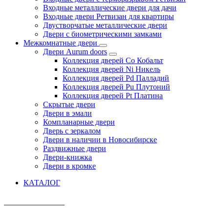
Входные металлические двери для дачи
Входные двери Ретвизан для квартиры
Двустворчатые металлические двери
Двери с биометрическими замками
Межкомнатные двери
Двери Aurum doors
Коллекция дверей Co Кобальт
Коллекция дверей Ni Никель
Коллекция дверей Pd Палладий
Коллекция дверей Pu Плутоний
Коллекция дверей Pt Платина
Скрытые двери
Двери в эмали
Компланарные двери
Дверь с зеркалом
Двери в наличии в Новосибирске
Раздвижные двери
Двери-книжка
Двери в кромке
КАТАЛОГ
AURUM DOORS