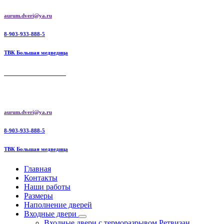
Перейти
aurum.dveri@ya.ru
к
содержимому
8-903-933-888-5
ТВК Большая медведица
AURUM DOORS
Aurum doors межкомнатные двери | Ретвизан входные двери
aurum.dveri@ya.ru
8-903-933-888-5
ТВК Большая медведица
Главная
Контакты
Наши работы
Размеры
Наполнение дверей
Входные двери
Входные двери с терморазрывом Ретвизан