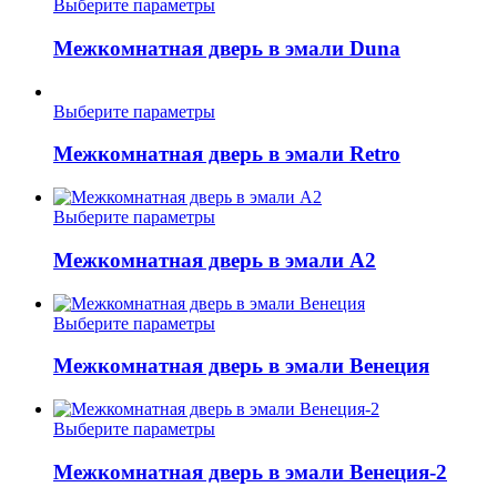
Этот
Выберите параметры
можно
товар
выбрать
имеет
Межкомнатная дверь в эмали Duna
на
несколько
странице
вариаций.
товара.
Опции
Этот
Выберите параметры
можно
товар
выбрать
имеет
Межкомнатная дверь в эмали Retro
на
несколько
странице
вариаций.
товара.
Опции
Этот
Выберите параметры
можно
товар
выбрать
имеет
Межкомнатная дверь в эмали А2
на
несколько
странице
вариаций.
товара.
Опции
Этот
Выберите параметры
можно
товар
выбрать
имеет
Межкомнатная дверь в эмали Венеция
на
несколько
странице
вариаций.
товара.
Опции
Этот
Выберите параметры
можно
товар
выбрать
имеет
Межкомнатная дверь в эмали Венеция-2
на
несколько