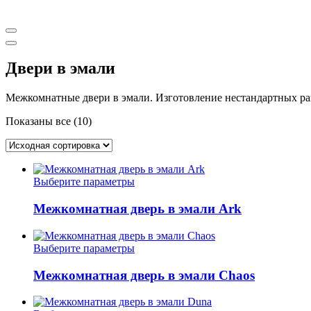
Aurum doors межкомнатные двери | Ретвизан входные двери
Двери в эмали
Межкомнатные двери в эмали. Изготовление нестандартных р
Показаны все (10)
Этот
Выберите параметры
товар
имеет
Межкомнатная дверь в эмали Ark
несколько
вариаций.
Опции
Этот
Выберите параметры
можно
товар
выбрать
имеет
Межкомнатная дверь в эмали Chaos
на
несколько
странице
вариаций.
товара.
Опции