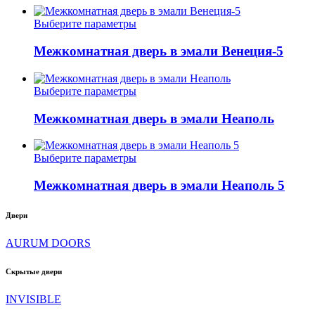
странице
вариаций.
товара.
Опции
Этот
Выберите параметры
можно
товар
выбрать
имеет
Межкомнатная дверь в эмали Венеция-5
на
несколько
странице
вариаций.
товара.
Опции
Этот
Выберите параметры
можно
товар
выбрать
имеет
Межкомнатная дверь в эмали Неаполь
на
несколько
странице
вариаций.
товара.
Опции
Этот
Выберите параметры
можно
товар
выбрать
имеет
Межкомнатная дверь в эмали Неаполь 5
на
несколько
странице
вариаций.
товара.
Двери
Опции
можно
AURUM DOORS
выбрать
на
странице
Скрытые двери
товара.
INVISIBLE