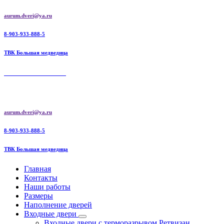
Перейти
aurum.dveri@ya.ru
к
содержимому
8-903-933-888-5
ТВК Большая медведица
AURUM DOORS
Aurum doors межкомнатные двери | Ретвизан входные двери
aurum.dveri@ya.ru
8-903-933-888-5
ТВК Большая медведица
Главная
Контакты
Наши работы
Размеры
Наполнение дверей
Входные двери
Входные двери с терморазрывом Ретвизан