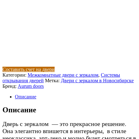
Составить счет на двери
Категории:
Межкомнатные двери с зеркалом
,
Системы
открывания дверей
Метка:
Двери с зеркалом в Новосибирске
Бренд:
Aurum doors
Описание
Описание
Дверь с зеркалом — это прекрасное решение.
Она элегантно впишется в интерьеры, в стиле
неоклассика, арт-деко и модно будет смотреться в