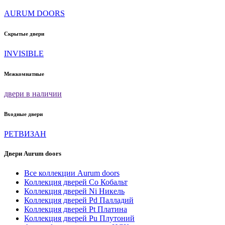
можно
AURUM DOORS
выбрать
на
странице
Скрытые двери
товара.
INVISIBLE
Межкомнатные
двери в наличии
Входные двери
РЕТВИЗАН
Двери Aurum doors
Все коллекции Aurum doors
Коллекция дверей Co Кобальт
Коллекция дверей Ni Никель
Коллекция дверей Pd Палладий
Коллекция дверей Pt Платина
Коллекция дверей Pu Плутоний