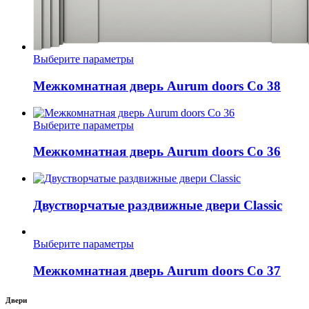
Этот
Выберите параметры
товар
имеет
Межкомнатная дверь Aurum doors Co 38
несколько
вариаций.
Опции
Этот
Выберите параметры
можно
товар
выбрать
имеет
Межкомнатная дверь Aurum doors Co 36
на
несколько
странице
вариаций.
товара.
Опции
можно
Двустворчатые раздвижные двери Classic
выбрать
на
странице
Этот
Выберите параметры
товара.
товар
имеет
Межкомнатная дверь Aurum doors Co 37
несколько
вариаций.
Двери
Опции