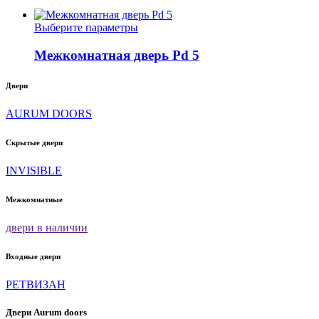
Опции
можно
Этот
Выберите параметры
выбрать
товар
на
имеет
Межкомнатная дверь Pd 5
странице
несколько
товара.
вариаций.
Двери
Опции
можно
AURUM DOORS
выбрать
на
странице
Скрытые двери
товара.
INVISIBLE
Межкомнатные
двери в наличии
Входные двери
РЕТВИЗАН
Двери Aurum doors