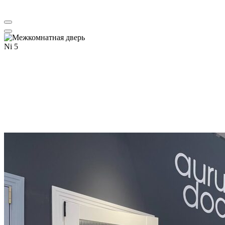
Aurum doors межкомнатные двери | Ретвизан входные двери