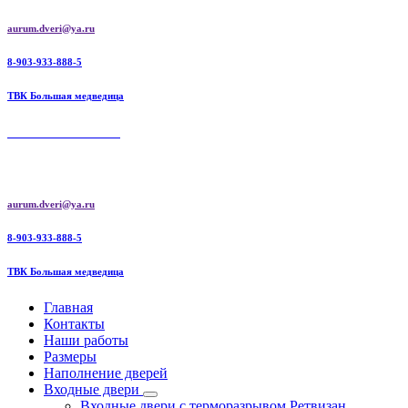
Перейти
aurum.dveri@ya.ru
к
содержимому
8-903-933-888-5
ТВК Большая медведица
AURUM DOORS
Aurum doors межкомнатные двери | Ретвизан входные двери
aurum.dveri@ya.ru
8-903-933-888-5
ТВК Большая медведица
Главная
Контакты
Наши работы
Размеры
Наполнение дверей
Входные двери
Входные двери с терморазрывом Ретвизан