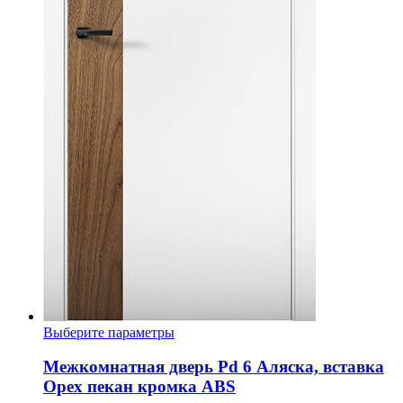
Этот
Выберите параметры
товар
имеет
Межкомнатная дверь Pd 6 Аляска, вставка
несколько
Орех пекан кромка ABS
вариаций.