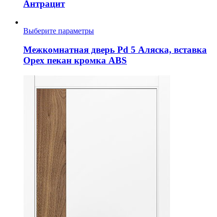
Антрацит
вариаций.
Опции
можно
Этот
Выберите параметры
выбрать
товар
на
имеет
Межкомнатная дверь Pd 5 Аляска, вставка
странице
несколько
Орех пекан кромка ABS
товара.
вариаций.
Опции
можно
выбрать
на
странице
товара.