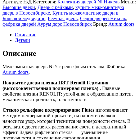
Артикул:
Н/Д
Категория:
Коллекция дверей Ni Никель
Метки:
дверь
Высокие двери
,
Дверь с рейками
,
купить межкомнатную
Ni
дверь в Новосибирске
,
Купить межкомнатные двери в
5
Большой медведице
,
Реечная дверь
,
Серия дверей Никель
,
фабрика дверей Аурум дорс Новосибирск
Бренд:
Aurum doors
Описание
Детали
Описание
Межкомнатная дверь Ni 5 с рельефным стеклом. Фабрика
Aurum doors
.
Покрытие двери пленка ПЭТ Renolit Германия
(высококачественная полимерная пленка) .
Главные
свойства пленки RENOLIT: устойчива к образованию пятен,
механическая прочность, пластичность.
Стекло рельефное полупрозрачное Flutes
изготавливают
методом непрерывной прокатки, на одном из валков
наносится узор, который теснится на поверхности стекла
.
В
результате достигается рассеивание света и декоративный
эффект. Задача рифленого стекла — уменьшение
прозрачности и сохранение светопроницания.