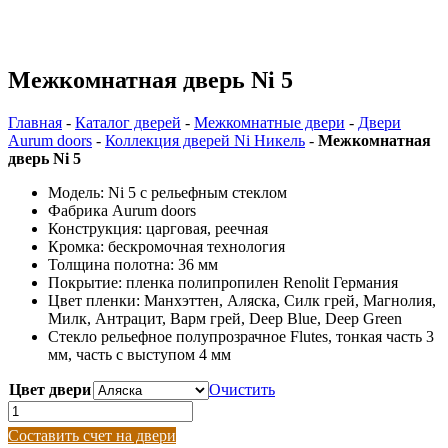
Межкомнатная дверь Ni 5
Главная
-
Каталог дверей
-
Межкомнатные двери
-
Двери
Aurum doors
-
Коллекция дверей Ni Никель
-
Межкомнатная
дверь Ni 5
Модель: Ni 5 с рельефным стеклом
Фабрика Aurum doors
Конструкция: царговая, реечная
Кромка: бескромочная технология
Толщина полотна: 36 мм
Покрытие: пленка полипропилен Renolit Германия
Цвет пленки: Манхэттен, Аляска, Силк грей, Магнолия,
Милк, Антрацит, Варм грей, Deep Blue, Deep Green
Стекло рельефное полупрозрачное Flutes, тонкая часть 3
мм, часть с выступом 4 мм
Цвет двери
Очистить
Количество
товара
Составить счет на двери
Межкомнатная