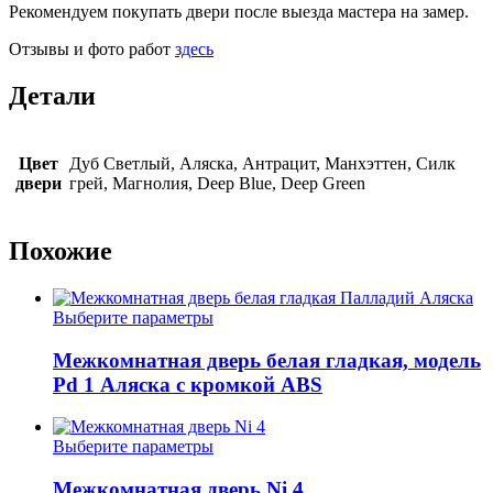
Рекомендуем покупать двери после выезда мастера на замер.
Отзывы и фото работ
здесь
Детали
Цвет
Дуб Светлый, Аляска, Антрацит, Манхэттен, Силк
двери
грей, Магнолия, Deep Blue, Deep Green
Похожие
Этот
Выберите параметры
товар
имеет
Межкомнатная дверь белая гладкая, модель
несколько
Pd 1 Аляска с кромкой ABS
вариаций.
Опции
можно
Этот
Выберите параметры
выбрать
товар
на
имеет
Межкомнатная дверь Ni 4