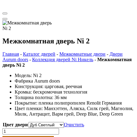
Aurum doors межкомнатные двери | Ретвизан входные двери
Межкомнатная дверь Ni 2
Главная
-
Каталог дверей
-
Межкомнатные двери
-
Двери
Aurum doors
-
Коллекция дверей Ni Никель
-
Межкомнатная
дверь Ni 2
Модель: Ni 2
Фабрика Aurum doors
Конструкция: царговая, реечная
Кромка: бескромочная технология
Толщина полотна: 36 мм
Покрытие: пленка полипропилен Renolit Германия
Цвет пленки: Манхэттен, Аляска, Силк грей, Магнолия,
Милк, Антрацит, Варм грей, Deep Blue, Deep Green
Цвет двери
Очистить
Количество
товара