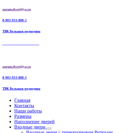
Перейти
aurum.dveri@ya.ru
к
содержимому
8-903-933-888-5
ТВК Большая медведица
AURUM DOORS
Aurum doors межкомнатные двери | Ретвизан входные двери
aurum.dveri@ya.ru
8-903-933-888-5
ТВК Большая медведица
Главная
Контакты
Наши работы
Размеры
Наполнение дверей
Входные двери
Входные двери с терморазрывом Ретвизан