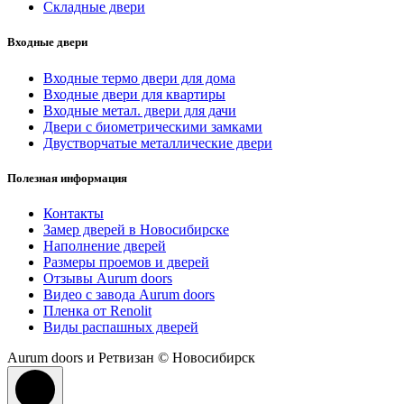
Складные двери
Входные двери
Входные термо двери для дома
Входные двери для квартиры
Входные метал. двери для дачи
Двери с биометрическими замками
Двустворчатые металлические двери
Полезная информация
Контакты
Замер дверей в Новосибирске
Наполнение дверей
Размеры проемов и дверей
Отзывы Aurum doors
Видео с завода Aurum doors
Пленка от Renolit
Виды распашных дверей
Aurum doors и Ретвизан © Новосибирск