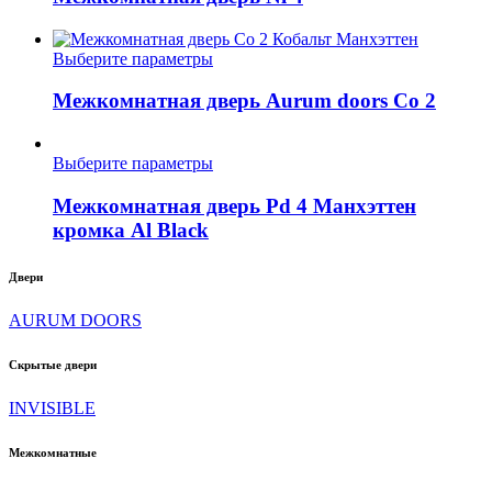
странице
несколько
товара.
вариаций.
Опции
Этот
Выберите параметры
можно
товар
выбрать
имеет
Межкомнатная дверь Aurum doors Co 2
на
несколько
странице
вариаций.
товара.
Опции
Этот
Выберите параметры
можно
товар
выбрать
имеет
Межкомнатная дверь Pd 4 Манхэттен
на
несколько
кромка Al Black
странице
вариаций.
товара.
Опции
Двери
можно
выбрать
AURUM DOORS
на
странице
товара.
Скрытые двери
INVISIBLE
Межкомнатные