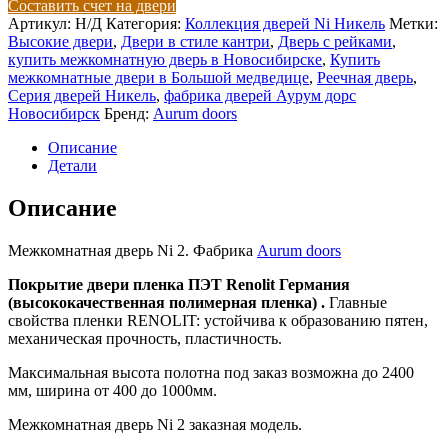
Составить счет на двери
Межкомнатная
Артикул:
Н/Д
Категория:
Коллекция дверей Ni Никель
Метки:
дверь
Высокие двери
,
Двери в стиле кантри
,
Дверь с рейками
,
Ni
купить межкомнатную дверь в Новосибирске
,
Купить
2
межкомнатные двери в Большой медведице
,
Реечная дверь
,
Серия дверей Никель
,
фабрика дверей Аурум дорс
Новосибирск
Бренд:
Aurum doors
Описание
Детали
Описание
Межкомнатная дверь Ni 2. Фабрика
Aurum doors
Покрытие двери пленка ПЭТ Renolit Германия
(высококачественная полимерная пленка) .
Главные
свойства пленки RENOLIT: устойчива к образованию пятен,
механическая прочность, пластичность.
Максимальная высота полотна под заказ возможна до 2400
мм, ширина от 400 до 1000мм.
Межкомнатная дверь Ni 2 заказная модель.