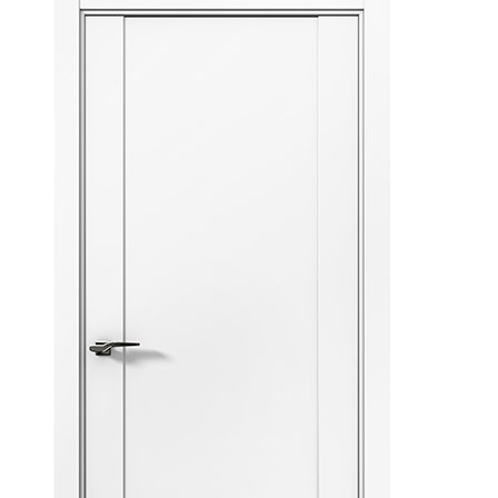
выбрать
на
странице
товара.