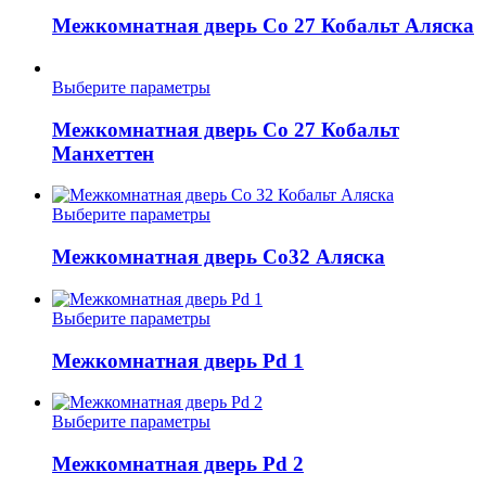
товар
на
имеет
Межкомнатная дверь Co 27 Кобальт Аляска
странице
несколько
товара.
вариаций.
Опции
Этот
Выберите параметры
можно
товар
выбрать
имеет
Межкомнатная дверь Co 27 Кобальт
на
несколько
Манхеттен
странице
вариаций.
товара.
Опции
можно
Этот
Выберите параметры
выбрать
товар
на
имеет
Межкомнатная дверь Co32 Аляска
странице
несколько
товара.
вариаций.
Опции
Этот
Выберите параметры
можно
товар
выбрать
имеет
Межкомнатная дверь Pd 1
на
несколько
странице
вариаций.
товара.
Опции
Этот
Выберите параметры
можно
товар
выбрать
имеет
Межкомнатная дверь Pd 2
на
несколько