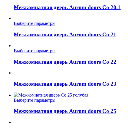
товар
выбрать
имеет
Межкомнатная дверь Aurum doors Co 20.1
на
несколько
странице
вариаций.
товара.
Опции
Этот
Выберите параметры
можно
товар
выбрать
имеет
Межкомнатная дверь Aurum doors Co 21
на
несколько
странице
вариаций.
товара.
Опции
Этот
Выберите параметры
можно
товар
выбрать
имеет
Межкомнатная дверь Aurum doors Co 22
на
несколько
странице
вариаций.
товара.
Опции
можно
Межкомнатная дверь Aurum doors Co 23
выбрать
на
странице
Этот
Выберите параметры
товара.
товар
имеет
Межкомнатная дверь Aurum doors Co 25
несколько
вариаций.
Опции