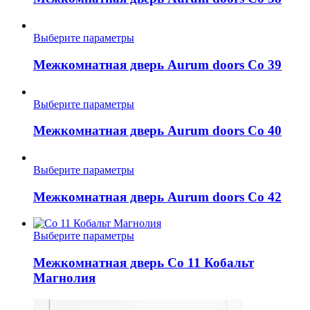
на
несколько
странице
вариаций.
товара.
Опции
Этот
Выберите параметры
можно
товар
выбрать
имеет
Межкомнатная дверь Aurum doors Co 39
на
несколько
странице
вариаций.
товара.
Опции
Этот
Выберите параметры
можно
товар
выбрать
имеет
Межкомнатная дверь Aurum doors Co 40
на
несколько
странице
вариаций.
товара.
Опции
Этот
Выберите параметры
можно
товар
выбрать
имеет
Межкомнатная дверь Aurum doors Co 42
на
несколько
странице
вариаций.
товара.
Опции
Этот
Выберите параметры
можно
товар
выбрать
имеет
Межкомнатная дверь Co 11 Кобальт
на
несколько
Магнолия
странице
вариаций.
товара.
Опции
можно