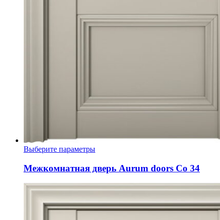
Этот
Выберите параметры
товар
имеет
Межкомнатная дверь Aurum doors Co 34
несколько
вариаций.
Опции
можно
выбрать
на