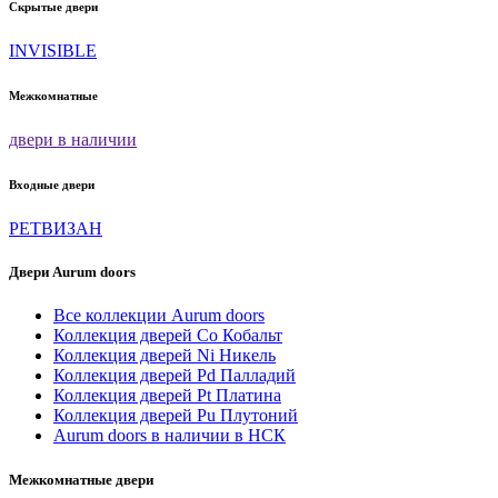
товара.
Скрытые двери
INVISIBLE
Межкомнатные
двери в наличии
Входные двери
РЕТВИЗАН
Двери Aurum doors
Все коллекции Aurum doors
Коллекция дверей Co Кобальт
Коллекция дверей Ni Никель
Коллекция дверей Pd Палладий
Коллекция дверей Pt Платина
Коллекция дверей Pu Плутоний
Aurum doors в наличии в НСК
Межкомнатные двери