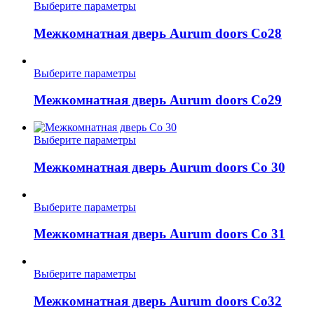
Опции
Этот
Выберите параметры
можно
товар
выбрать
имеет
Межкомнатная дверь Aurum doors Co28
на
несколько
странице
вариаций.
товара.
Опции
Этот
Выберите параметры
можно
товар
выбрать
имеет
Межкомнатная дверь Aurum doors Co29
на
несколько
странице
вариаций.
товара.
Опции
Этот
Выберите параметры
можно
товар
выбрать
имеет
Межкомнатная дверь Aurum doors Co 30
на
несколько
странице
вариаций.
товара.
Опции
Этот
Выберите параметры
можно
товар
выбрать
имеет
Межкомнатная дверь Aurum doors Co 31
на
несколько
странице
вариаций.
товара.
Опции
Этот
Выберите параметры
можно
товар
выбрать
имеет
Межкомнатная дверь Aurum doors Co32
на
несколько