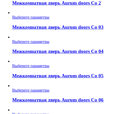
выбрать
имеет
Межкомнатная дверь Aurum doors Co 2
на
несколько
странице
вариаций.
товара.
Опции
Этот
Выберите параметры
можно
товар
выбрать
имеет
Межкомнатная дверь Aurum doors Co 03
на
несколько
странице
вариаций.
товара.
Опции
Этот
Выберите параметры
можно
товар
выбрать
имеет
Межкомнатная дверь Aurum doors Co 04
на
несколько
странице
вариаций.
товара.
Опции
Этот
Выберите параметры
можно
товар
выбрать
имеет
Межкомнатная дверь Aurum doors Co 05
на
несколько
странице
вариаций.
товара.
Опции
Этот
Выберите параметры
можно
товар
выбрать
имеет
Межкомнатная дверь Aurum doors Co 06
на
несколько
странице
вариаций.
товара.
Опции