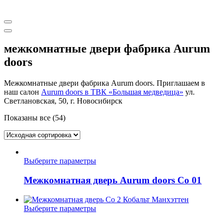
Aurum doors межкомнатные двери | Ретвизан входные двери
межкомнатные двери фабрика Aurum
doors
Межкомнатные двери фабрика Aurum doors. Приглашаем в
наш салон
Aurum doors в ТВК «Большая медведица»
ул.
Светлановская, 50, г. Новосибирск
Показаны все (54)
Этот
Выберите параметры
товар
имеет
Межкомнатная дверь Aurum doors Co 01
несколько
вариаций.
Опции
Этот
Выберите параметры
можно
товар