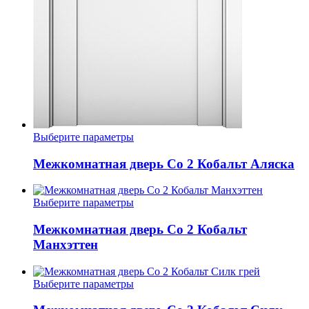
Этот
Выберите параметры
товар
имеет
Межкомнатная дверь Co 2 Кобальт Аляска
несколько
вариаций.
Опции
Этот
Выберите параметры
можно
товар
выбрать
имеет
Межкомнатная дверь Co 2 Кобальт
на
несколько
Манхэттен
странице
вариаций.
товара.
Опции
можно
Этот
Выберите параметры
выбрать
товар
на
имеет