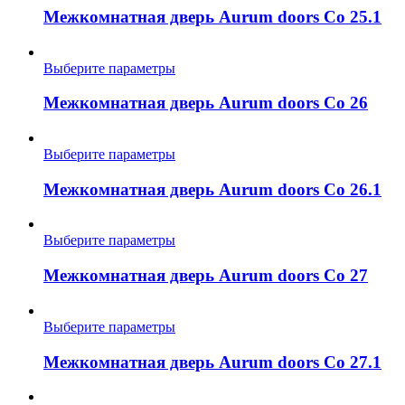
можно
Межкомнатная дверь Aurum doors Co 25.1
выбрать
на
странице
Этот
Выберите параметры
товара.
товар
имеет
Межкомнатная дверь Aurum doors Co 26
несколько
вариаций.
Опции
Этот
Выберите параметры
можно
товар
выбрать
имеет
Межкомнатная дверь Aurum doors Co 26.1
на
несколько
странице
вариаций.
товара.
Опции
Этот
Выберите параметры
можно
товар
выбрать
имеет
Межкомнатная дверь Aurum doors Co 27
на
несколько
странице
вариаций.
товара.
Опции
Этот
Выберите параметры
можно
товар
выбрать
имеет
Межкомнатная дверь Aurum doors Co 27.1
на
несколько
странице
вариаций.
товара.