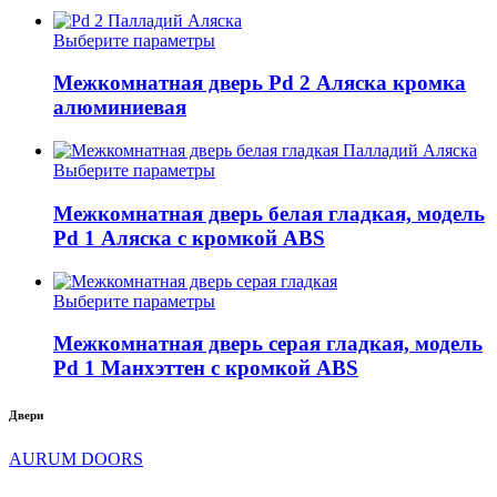
странице
вариаций.
товара.
Опции
Этот
Выберите параметры
можно
товар
выбрать
имеет
Межкомнатная дверь Pd 2 Аляска кромка
на
несколько
алюминиевая
странице
вариаций.
товара.
Опции
можно
Этот
Выберите параметры
выбрать
товар
на
имеет
Межкомнатная дверь белая гладкая, модель
странице
несколько
Pd 1 Аляска с кромкой ABS
товара.
вариаций.
Опции
можно
Этот
Выберите параметры
выбрать
товар
на
имеет
Межкомнатная дверь серая гладкая, модель
странице
несколько
Pd 1 Манхэттен с кромкой ABS
товара.
вариаций.
Опции
Двери
можно
выбрать
AURUM DOORS
на
странице