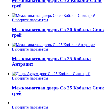
Межкомнатная дверь Co 2 Кобальт Силк
странице
несколько
грей
товара.
вариаций.
Опции
можно
Этот
Выберите параметры
выбрать
товар
на
имеет
Межкомнатная дверь Co 20 Кобальт Силк
странице
несколько
грей
товара.
вариаций.
Опции
можно
Этот
Выберите параметры
выбрать
товар
на
имеет
Межкомнатная дверь Co 25 Кобальт
странице
несколько
Антрацит
товара.
вариаций.
Опции
можно
Этот
Выберите параметры
выбрать
товар
на
имеет
Межкомнатная дверь Co 25 Кобальт Силк
странице
несколько
грей
товара.
вариаций.
Опции
можно
Этот
Выберите параметры
выбрать