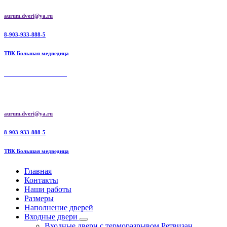
Перейти
aurum.dveri@ya.ru
к
содержимому
8-903-933-888-5
ТВК Большая медведица
AURUM DOORS
Aurum doors межкомнатные двери | Ретвизан входные двери
aurum.dveri@ya.ru
8-903-933-888-5
ТВК Большая медведица
Главная
Контакты
Наши работы
Размеры
Наполнение дверей
Входные двери
Входные двери с терморазрывом Ретвизан