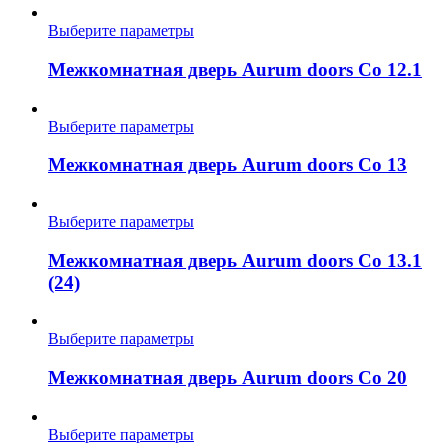
странице
вариаций.
товара.
Опции
Этот
Выберите параметры
можно
товар
выбрать
имеет
Межкомнатная дверь Aurum doors Co 12.1
на
несколько
странице
вариаций.
товара.
Опции
Этот
Выберите параметры
можно
товар
выбрать
имеет
Межкомнатная дверь Aurum doors Co 13
на
несколько
странице
вариаций.
товара.
Опции
Этот
Выберите параметры
можно
товар
выбрать
имеет
Межкомнатная дверь Aurum doors Co 13.1
на
несколько
(24)
странице
вариаций.
товара.
Опции
можно
Этот
Выберите параметры
выбрать
товар
на
имеет
Межкомнатная дверь Aurum doors Co 20
странице
несколько
товара.
вариаций.
Опции
Этот
Выберите параметры
можно